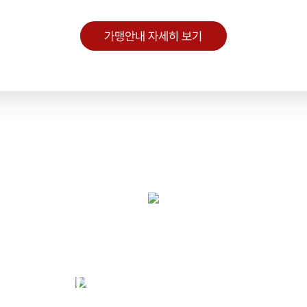
가맹안내 자세히 보기
올해 오픈 점주님들께 드리는 한정 혜택
1,300만 원 창업 지원