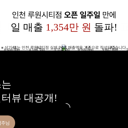
인천 루원시티점
오픈 일주일
만에
일 매출
1,354만 원
돌파
일 매출
1,354만 원
돌파!
4.1
4.2
4.3
4.4
4.5
※ 상기 표는 인천 루원시티점 실제 POS 매출액을 기준으로 작성되었습니다.
1
9,807,000
9,314,500
9,209,000
8,608,000
8,108,500
쓰는
터뷰 대공개!
점주님