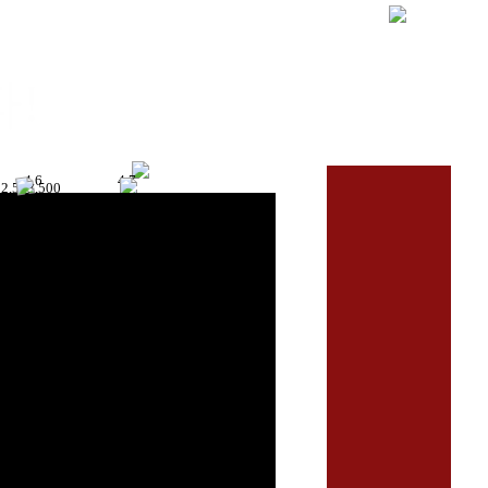
!
4.6
4.7
2,563,500