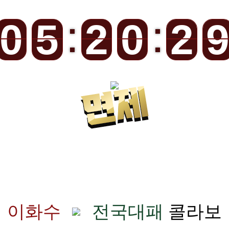
9
9
0
0
4
4
5
5
1
1
2
2
9
9
0
0
3
2
2
이화수
전국대패
콜라보