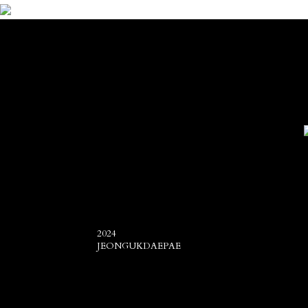
전국제패 경쟁력
브랜드
샵인샵
수익성·개
2024
JEONGUKDAEPAE