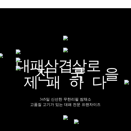
설비용
창업문의
STORE
NEWS
대패삼겹살로
전국
제패하다
제대로
365일 신선한 무한리필 쌈채소
고품질 고기가 있는 대패 전문 프랜차이즈
입소문 난
전국대패!